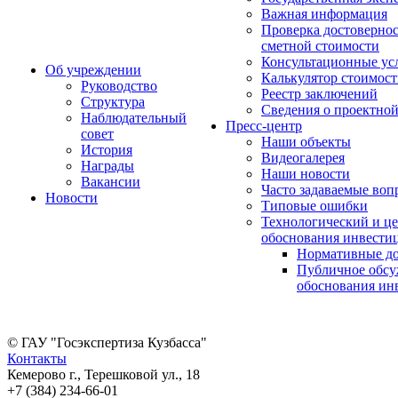
Важная информация
Проверка достоверно
сметной стоимости
Консультационные ус
Об учреждении
Калькулятор стоимос
Руководство
Реестр заключений
Структура
Сведения о проектно
Наблюдательный
Пресс-центр
совет
Наши объекты
История
Видеогалерея
Награды
Наши новости
Вакансии
Часто задаваемые воп
Новости
Типовые ошибки
Технологический и це
обоснования инвести
Нормативные д
Публичное обс
обоснования ин
© ГАУ "Госэкспертиза Кузбасса"
Контакты
Кемерово г., Терешковой ул., 18
+7 (384) 234-66-01