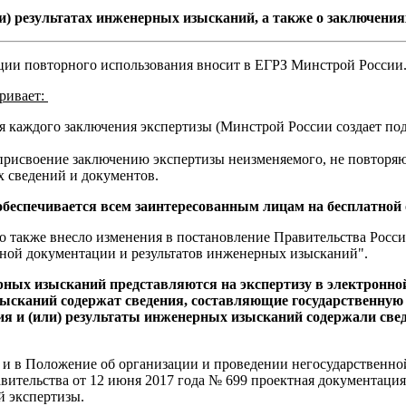
ли) результатах инженерных изысканий, а также о заключени
ции повторного использования вносит в ЕГРЗ Минстрой России
ривает:
ля каждого заключения экспертизы (Минстрой России создает п
, присвоение заключению экспертизы неизменяемого, не повторя
х сведений и документов.
обеспечивается всем заинтересованным лицам на бесплатной 
о также внесло изменения в постановление Правительства Росси
тной документации и результатов инженерных изысканий".
рных изысканий представляются на экспертизу в электронной
ысканий содержат сведения, составляющие государственную 
ия и (или) результаты инженерных изысканий содержали свед
и в Положение об организации и проведении негосударственной
вительства от 12 июня 2017 года № 699 проектная документация
й экспертизы.