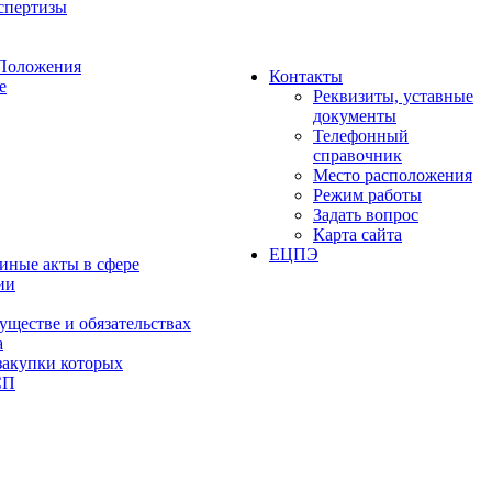
спертизы
 Положения
Контакты
е
Реквизиты, уставные
документы
Телефонный
справочник
Место расположения
Режим работы
Задать вопрос
Карта сайта
ЕЦПЭ
иные акты в сфере
ии
уществе и обязательствах
а
 закупки которых
СП