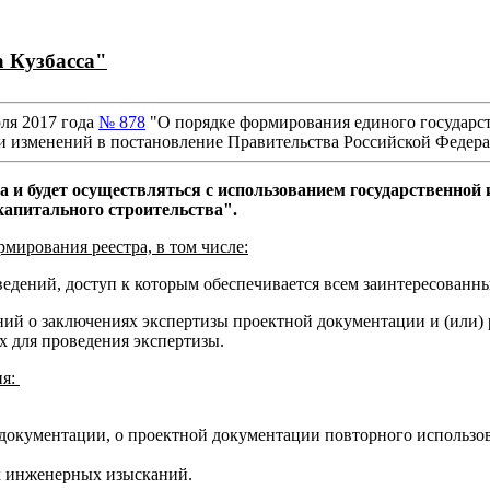
а Кузбасса"
ля 2017 года
№ 878
"О порядке формирования единого государст
 изменений в постановление Правительства Российской Федераци
ода и будет осуществляться с использованием государственн
капитального строительства".
ирования реестра, в том числе:
сведений, доступ к которым обеспечивается всем заинтересованн
дений о заключениях экспертизы проектной документации и (или
х для проведения экспертизы.
ия:
 документации, о проектной документации повторного использо
ах инженерных изысканий.