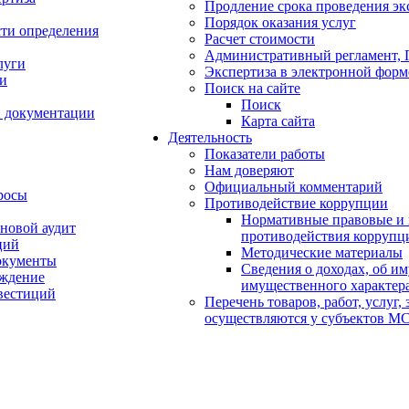
Продление срока проведения эк
Порядок оказания услуг
сти определения
Расчет стоимости
Административный регламент,
луги
Экспертиза в электронной форм
ти
Поиск на сайте
Поиск
й документации
Карта сайта
Деятельность
Показатели работы
Нам доверяют
Официальный комментарий
росы
Противодействие коррупции
Нормативные правовые и 
новой аудит
противодействия коррупц
ций
Методические материалы
окументы
Сведения о доходах, об им
уждение
имущественного характер
вестиций
Перечень товаров, работ, услуг,
осуществляются у субъектов М