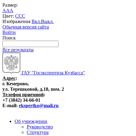
Размер:
A
A
A
Цвет:
C
C
C
Изображения
Вкл.
Выкл.
Обычная версия сайта
Войти
Поиск
Все результаты
ГАУ "Госэкспертиза Кузбасса"
Адрес
:
г. Кемерово,
ул. Терешковой, д.18, пом. 2
Телефон приемной
:
+7 (3842) 34-66-01
E-mail:
ekspertko@mail.ru
Об учреждении
Руководство
Структура